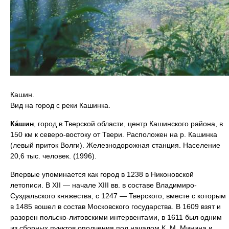
Кашин.
Вид на город с реки Кашинка.
Ка́шин
, город в Тверской области, центр Кашинского района, в
150 км к северо-востоку от Твери. Расположен на р. Кашинка
(левый приток Волги). Железнодорожная станция. Население
20,6 тыс. человек. (1996).
Впервые упоминается как город в 1238 в Никоновской
летописи. В XII — начале XIII вв. в составе Владимиро-
Суздальского княжества, с 1247 — Тверского, вместе с которым
в 1485 вошел в состав Московского государства. В 1609 взят и
разорен польско-литовскими интервентами, в 1611 был одним
из сборных пунктов ополчения под началом К. М. Минина и