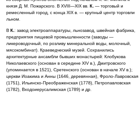
князя Д. М. Пожарского. В XVIII—XIX вв.
К.
— торговый и
ремесленный город, с конца XIX в. — крупный центр торговли
льном.
В
К.
: завод электроаппаратуры, льнозавод, швейная фабрика,
предприятия пищевой промышленности (заводы —
ликероводочный, по розливу минеральной воды, молочный,
мясокомбинат). Краеведческий музей. Сохранились
архитектурные ансамбли бывших монастырей: Клобукова
Николаевского (основан в середине XIV в.), Дмитровского
(упоминается в 1521), Сретенского (основан в начале XV в.);
церкви Иоакима и Анны (1646, деревянная), Фроло-Лавровская
(1751), Ильинско-Преображенская (1778), Петропавловская
(1782), Входоиерусалимская (1789) и др.